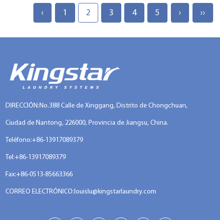
‹
1
2
3
4
5
›
››
DIRECCIÓN:No.388 Calle de Xinggang, Distrito de Chongchuan,
Ciudad de Nantong, 226000, Provincia de Jiangsu, China.
Teléfono:+86-13917089379
Tel:+86-13917089379
Fax:+86-0513-85663366
CORREO ELECTRÓNICO:
louislu@kingstarlaundry.com